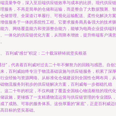
前端流量争夺，深入至后端供应链效率与成本的比拼。现代供应
管理服务，不再是简单的仓储和运输，而是整合了大数据预测、
能仓储管理、全渠道订单履行、可视化运输配送、柔性化解决方
及增值服务于一体的系统性工程。它要求服务商具备强大的技术
动能力、网络覆盖能力和资源整合能力，能够为电商企业提供端
端、一体化的供应链优化方案，从而降本增效，提升终端客户满
度。
、 百利威“感廿”积淀：二十载深耕铸就坚实根基
“感廿”，代表着百利威对过去二十年不懈努力的回顾与感恩。自创
以来，百利威始终专注于物流基础设施与供应链服务，积累了深
的行业经验与资源网络。从标准化仓储建设到全国性仓网布局，
基础物流服务到初步的供应链解决方案，百利威每一步都稳扎稳
打。这二十年的积淀，不仅构建了覆盖全国核心物流枢纽的现代
仓储设施，更锤炼了一支精通物流运营与供应链管理的专业团队
形成了成熟、可靠的服务体系。这份厚重的“家底”，正是百利威迈
更高目标的坚实基础。